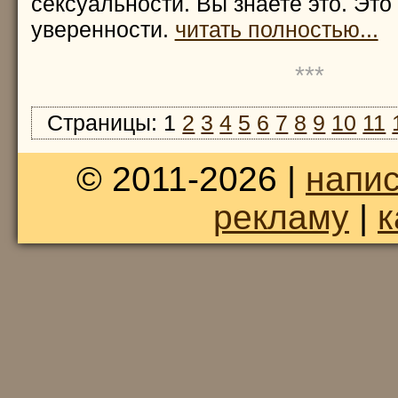
сексуальности. Вы знаете это. Это
уверенности.
читать полностью...
***
Страницы: 1
2
3
4
5
6
7
8
9
10
11
© 2011-2026 |
напис
рекламу
|
к