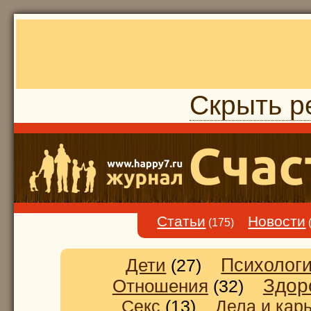
Скрыть р
Статьи
Новости
(175)
Дети
Психолог
(27)
Здор
Отношения
(32)
Секс
(13)
Дела и кар