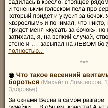
садилась в кресло, стоящее рядом
и тоненьким голоском пела про сер
который придет и укусит за бочок.
«взрослым» и понимал, что никто, 
придет меня «кусать за бочок», но
затихала, я, на всякий случай, отв
стене и …. засыпал на ЛЕВОМ бок
полностью...
***
◉
Что такое весенний авитами
бороться
(Михайло Ломоносов, 1
Здоровье
)
За окнами Весна в самом разгаре.
ручейки.... В общем, красота! А чт