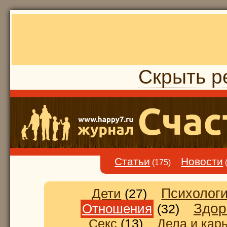
Скрыть р
Статьи
Новости
(175)
Дети
Психолог
(27)
Здор
Отношения
(32)
Секс
(13)
Дела и кар