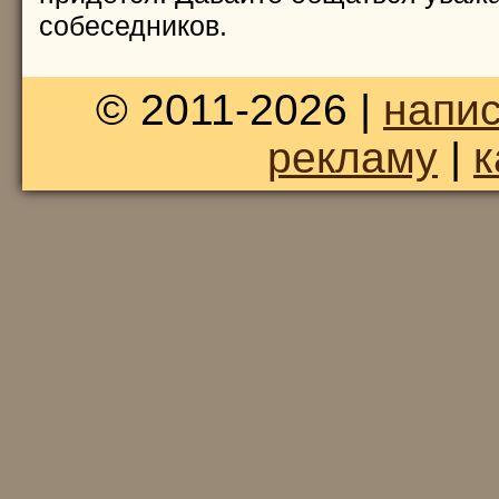
собеседников.
© 2011-2026 |
напис
рекламу
|
к