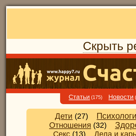
Скрыть р
Статьи
Новости
(175)
Дети
Психолог
(27)
Здор
Отношения
(32)
Секс
(13)
Дела и кар