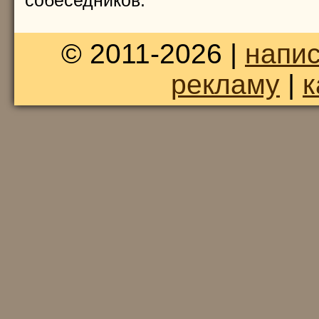
собеседников.
© 2011-2026 |
напис
рекламу
|
к