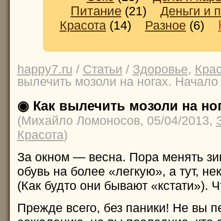
Питание
(21)
Деньги и 
Красота
(14)
Разное
(6)
happy7.ru
/
Статьи
/
Здоровье
,
Кра
вылечить мозоли на ногах. Начало
◉ Как вылечить мозоли на но
(Михайло Ломоносов, 05/04/2013,
Красота
)
За окном — весна. Пора менять 
обувь на более «легкую», а тут, не
(Как будто они бывают «кстати»). 
Прежде всего, без паники! Не вы п