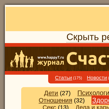
Скрыть р
Статьи
Новости
(175)
Дети
Психолог
(27)
Здор
Отношения
(32)
Секс
(13)
Дела и кар