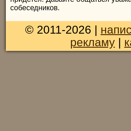
собеседников.
© 2011-2026 |
напис
рекламу
|
к