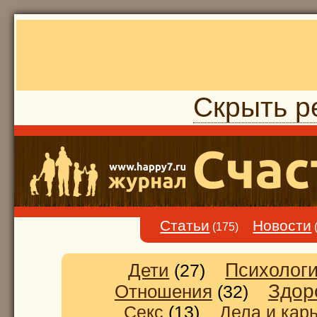
Скрыть р
Статьи
Новости
(175)
Дети
Психолог
(27)
Здор
Отношения
(32)
Секс
(13)
Дела и кар