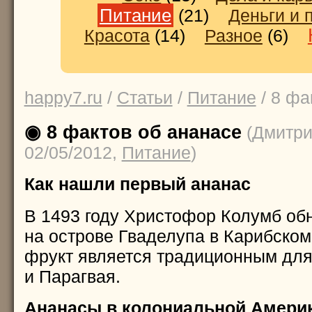
Питание
(21)
Деньги и 
Красота
(14)
Разное
(6)
happy7.ru
/
Статьи
/
Питание
/ 8 фа
◉ 8 фактов об ананасе
(Дмитри
02/05/2012,
Питание
)
Как нашли первый ананас
В 1493 году Христофор Колумб об
на острове Гваделупа в Карибском
фрукт является традиционным дл
и Парагвая.
Ананасы в колониальной Амери