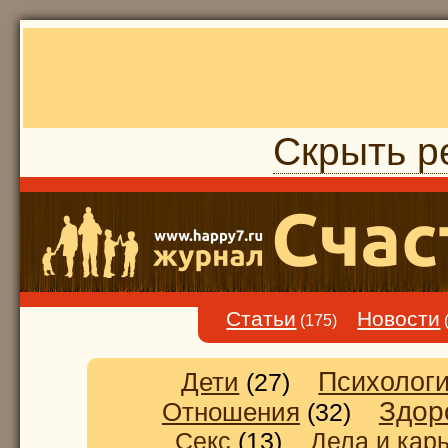
Скрыть р
Статьи
Новости
(175)
Дети
Психолог
(27)
Здор
Отношения
(32)
Секс
(13)
Дела и кар