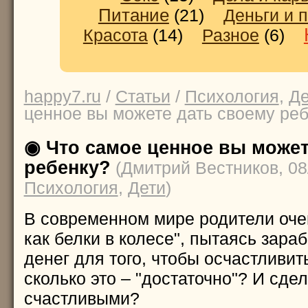
Питание
(21)
Деньги и 
Красота
(14)
Разное
(6)
happy7.ru
/
Статьи
/
Психология
,
Де
ценное вы можете дать своему ре
◉ Что самое ценное вы может
ребенку?
(Дмитрий Вестников, 08
Психология
,
Дети
)
В современном мире родители очен
как белки в колесе", пытаясь зара
денег для того, чтобы осчастливит
сколько это – "достаточно"? И сдел
счастливыми?