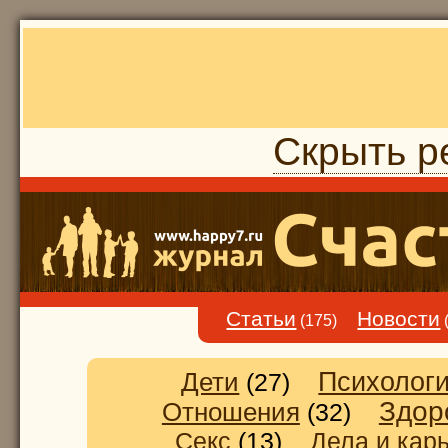
Скрыть р
Статьи
Новости
(175)
Дети
Психолог
(27)
Здор
Отношения
(32)
Секс
(13)
Дела и кар