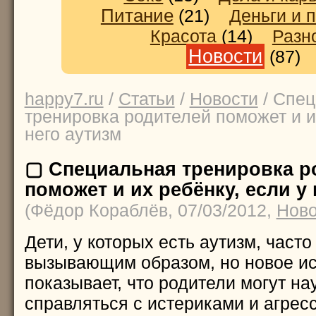
Питание
(21)
Деньги и 
Красота
(14)
Разн
Новости
(87
happy7.ru
/
Статьи
/
Новости
/ Спе
тренировка родителей поможет и и
него аутизм
▢ Специальная тренировка р
поможет и их ребёнку, если у 
(Фёдор Кораблёв, 07/03/2012,
Ново
Дети, у которых есть аутизм, часто
вызывающим образом, но новое и
показывает, что родители могут н
справляться с истериками и агресс